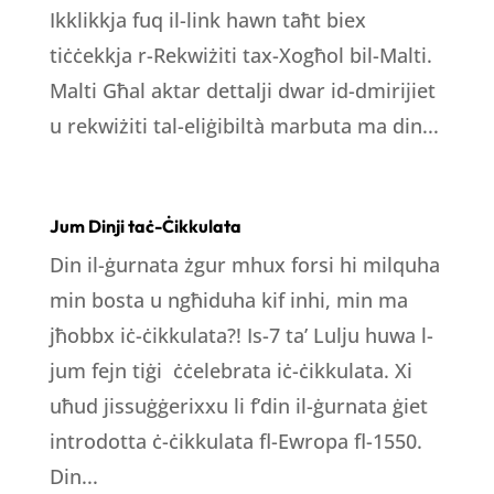
Ikklikkja fuq il-link hawn taħt biex
tiċċekkja r-Rekwiżiti tax-Xogħol bil-Malti.
Malti Għal aktar dettalji dwar id-dmirijiet
u rekwiżiti tal-eliġibiltà marbuta ma din...
Jum Dinji taċ-Ċikkulata
Din il-ġurnata żgur mhux forsi hi milquha
min bosta u ngħiduha kif inhi, min ma
jħobbx iċ-ċikkulata?! Is-7 ta’ Lulju huwa l-
jum fejn tiġi ċċelebrata iċ-ċikkulata. Xi
uħud jissuġġerixxu li f’din il-ġurnata ġiet
introdotta ċ-ċikkulata fl-Ewropa fl-1550.
Din...