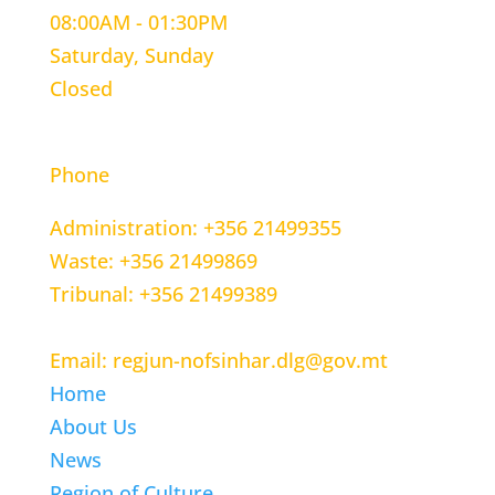
08:00AM - 01:30PM
Saturday, Sunday
Closed
CONTACT INFORMATION
Phone
Administration: +356 21499355
Waste: +356 21499869
Tribunal: +356 21499389
Email: regjun-nofsinhar.dlg@gov.mt
Home
About Us
News
Region of Culture