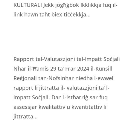
KULTURALI Jekk jogħġbok Ikklikkja fuq il-
link hawn taħt biex tiċċekkja...
Rapport tal-Valutazzjoni tal-Impatt Soċjali
Nhar il-Ħamis 29 ta’ Frar 2024 il-Kunsill
Reġjonali tan-Nofsinhar niedha l-ewwel
rapport li jittratta il- valutazzjoni ta’ l-
impatt Soċjali. Dan l-istħarriġ sar fuq
assessjar kwalitattiv u kwantitattiv li
jittratta...