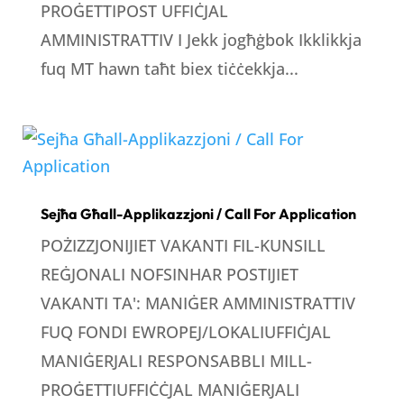
PROĠETTIPOST UFFIĊJAL
AMMINISTRATTIV I Jekk jogħġbok Ikklikkja
fuq MT hawn taħt biex tiċċekkja...
Sejħa Għall-Applikazzjoni / Call For Application
POŻIZZJONIJIET VAKANTI FIL-KUNSILL
REĠJONALI NOFSINHAR POSTIJIET
VAKANTI TA': MANIĠER AMMINISTRATTIV
FUQ FONDI EWROPEJ/LOKALIUFFIĊJAL
MANIĠERJALI RESPONSABBLI MILL-
PROĠETTIUFFIĊĊJAL MANIĠERJALI