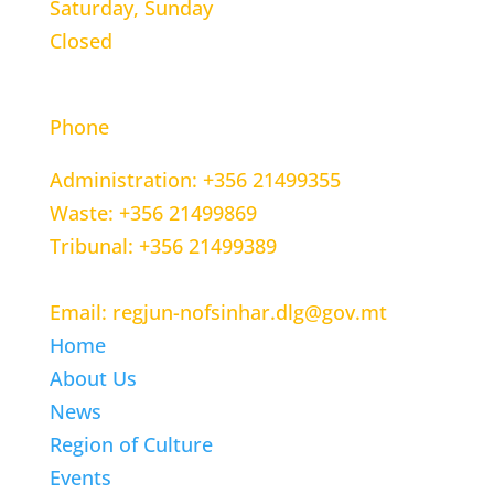
Saturday, Sunday
Closed
CONTACT INFORMATION
Phone
Administration: +356 21499355
Waste: +356 21499869
Tribunal: +356 21499389
Email: regjun-nofsinhar.dlg@gov.mt
Home
About Us
News
Region of Culture
Events