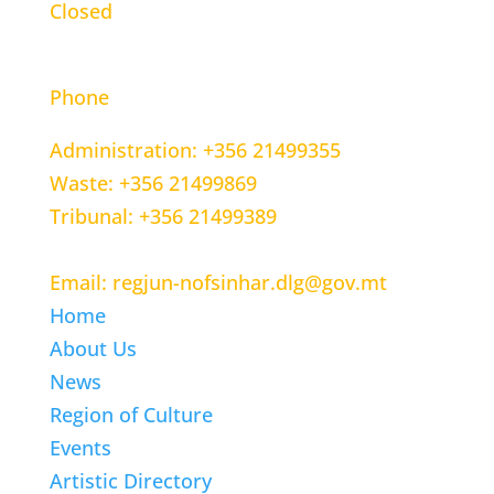
Closed
CONTACT INFORMATION
Phone
Administration: +356 21499355
Waste: +356 21499869
Tribunal: +356 21499389
Email: regjun-nofsinhar.dlg@gov.mt
Home
About Us
News
Region of Culture
Events
Artistic Directory