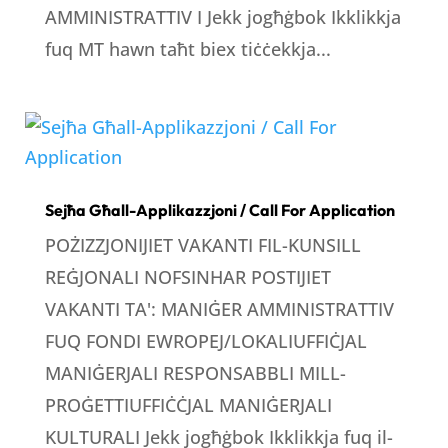
AMMINISTRATTIV I Jekk jogħġbok Ikklikkja
fuq MT hawn taħt biex tiċċekkja...
Sejħa Għall-Applikazzjoni / Call For Application
POŻIZZJONIJIET VAKANTI FIL-KUNSILL
REĠJONALI NOFSINHAR POSTIJIET
VAKANTI TA': MANIĠER AMMINISTRATTIV
FUQ FONDI EWROPEJ/LOKALIUFFIĊJAL
MANIĠERJALI RESPONSABBLI MILL-
PROĠETTIUFFIĊĊJAL MANIĠERJALI
KULTURALI Jekk jogħġbok Ikklikkja fuq il-