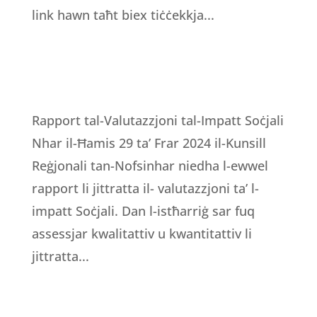
link hawn taħt biex tiċċekkja...
Rapport tal-Valutazzjoni tal-Impatt Soċjali
Nhar il-Ħamis 29 ta’ Frar 2024 il-Kunsill
Reġjonali tan-Nofsinhar niedha l-ewwel
rapport li jittratta il- valutazzjoni ta’ l-
impatt Soċjali. Dan l-istħarriġ sar fuq
assessjar kwalitattiv u kwantitattiv li
jittratta...