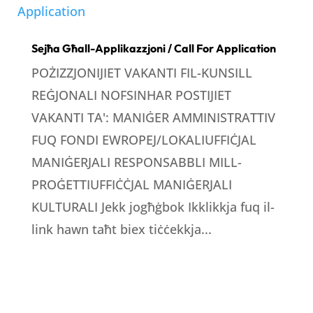
Sejħa Għall-Applikazzjoni / Call For Application
POŻIZZJONIJIET VAKANTI FIL-KUNSILL
REĠJONALI NOFSINHAR POSTIJIET
VAKANTI TA': MANIĠER AMMINISTRATTIV
FUQ FONDI EWROPEJ/LOKALIUFFIĊJAL
MANIĠERJALI RESPONSABBLI MILL-
PROĠETTIUFFIĊĊJAL MANIĠERJALI
KULTURALI Jekk jogħġbok Ikklikkja fuq il-
link hawn taħt biex tiċċekkja...