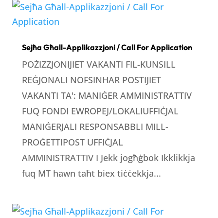
Sejħa Għall-Applikazzjoni / Call For Application
POŻIZZJONIJIET VAKANTI FIL-KUNSILL
REĠJONALI NOFSINHAR POSTIJIET
VAKANTI TA': MANIĠER AMMINISTRATTIV
FUQ FONDI EWROPEJ/LOKALIUFFIĊJAL
MANIĠERJALI RESPONSABBLI MILL-
PROĠETTIPOST UFFIĊJAL
AMMINISTRATTIV I Jekk jogħġbok Ikklikkja
fuq MT hawn taħt biex tiċċekkja...