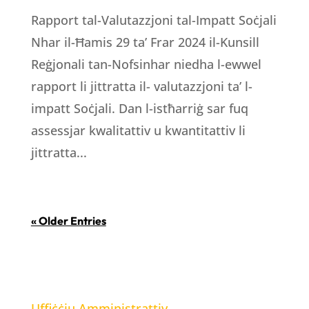
Rapport tal-Valutazzjoni tal-Impatt Soċjali
Nhar il-Ħamis 29 ta’ Frar 2024 il-Kunsill
Reġjonali tan-Nofsinhar niedha l-ewwel
rapport li jittratta il- valutazzjoni ta’ l-
impatt Soċjali. Dan l-istħarriġ sar fuq
assessjar kwalitattiv u kwantitattiv li
jittratta...
« Older Entries
LOCATION
Uffiċċju Amministrattiv,