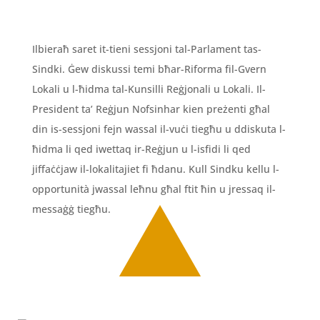
Ilbieraħ saret it-tieni sessjoni tal-Parlament tas-
Sindki. Ġew diskussi temi bħar-Riforma fil-Gvern
Lokali u l-ħidma tal-Kunsilli Reġjonali u Lokali. Il-
President ta’ Reġjun Nofsinhar kien preżenti għal
din is-sessjoni fejn wassal il-vuċi tiegħu u ddiskuta l-
ħidma li qed iwettaq ir-Reġjun u l-isfidi li qed
jiffaċċjaw il-lokalitajiet fi ħdanu. Kull Sindku kellu l-
opportunità jwassal leħnu għal ftit ħin u jressaq il-
messaġġ tiegħu.