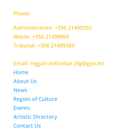
Phone
Administration: +356 21499355
Waste: +356 21499869
Tribunal: +356 21499389
Email: regjun-nofsinhar.dlg@gov.mt
Home
About Us
News
Region of Culture
Events
Artistic Directory
Contact Us