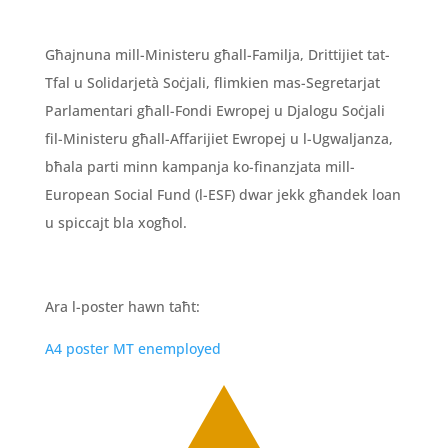
Għajnuna mill-Ministeru għall-Familja, Drittijiet tat-
Tfal u Solidarjetà Soċjali, flimkien mas-Segretarjat
Parlamentari għall-Fondi Ewropej u Djalogu Soċjali
fil-Ministeru għall-Affarijiet Ewropej u l-Ugwaljanza,
bħala parti minn kampanja ko-finanzjata mill-
European Social Fund (l-ESF) dwar jekk għandek loan
u spiccajt bla xogħol.
Ara l-poster hawn taħt:
A4 poster MT enemployed