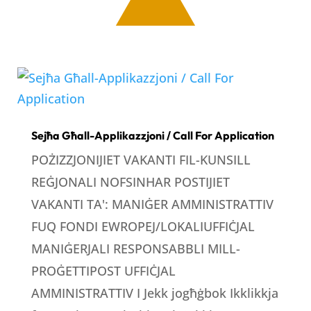
Sejħa Għall-Applikazzjoni / Call For Application
POŻIZZJONIJIET VAKANTI FIL-KUNSILL
REĠJONALI NOFSINHAR POSTIJIET
VAKANTI TA': MANIĠER AMMINISTRATTIV
FUQ FONDI EWROPEJ/LOKALIUFFIĊJAL
MANIĠERJALI RESPONSABBLI MILL-
PROĠETTIPOST UFFIĊJAL
AMMINISTRATTIV I Jekk jogħġbok Ikklikkja