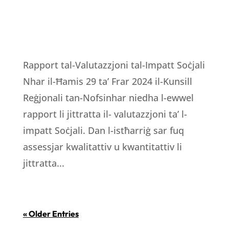
Rapport tal-Valutazzjoni tal-Impatt Soċjali
Nhar il-Ħamis 29 ta’ Frar 2024 il-Kunsill
Reġjonali tan-Nofsinhar niedha l-ewwel
rapport li jittratta il- valutazzjoni ta’ l-
impatt Soċjali. Dan l-istħarriġ sar fuq
assessjar kwalitattiv u kwantitattiv li
jittratta...
« Older Entries