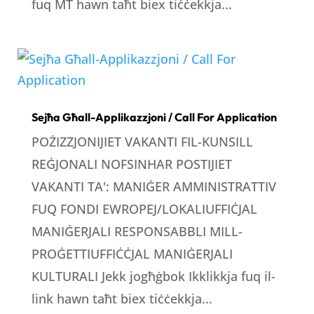
fuq MT hawn taħt biex tiċċekkja...
Sejħa Għall-Applikazzjoni / Call For Application
POŻIZZJONIJIET VAKANTI FIL-KUNSILL
REĠJONALI NOFSINHAR POSTIJIET
VAKANTI TA': MANIĠER AMMINISTRATTIV
FUQ FONDI EWROPEJ/LOKALIUFFIĊJAL
MANIĠERJALI RESPONSABBLI MILL-
PROĠETTIUFFIĊĊJAL MANIĠERJALI
KULTURALI Jekk jogħġbok Ikklikkja fuq il-
link hawn taħt biex tiċċekkja...