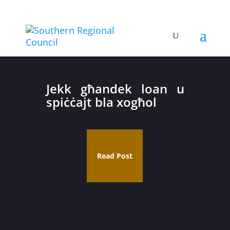
Jekk għandek loan u
spiċċajt bla xogħol
Read Post