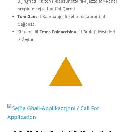
u jingħad li kiten il-kanzunetta fil-Pjazza tar-Raħal
propju msejsa fuq Ħal Qormi
Toni Gauci
l-Kampanjol li kellu restaurant fil-
Qajjenza,
Kif ukoll lil
Frans Baldacchino
,‘il-Budaj’, Mwieled
iż-Żejtun