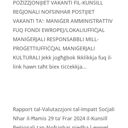
POŻIZZJONIJIET VAKANTI FIL-KUNSILL
REĠJONALI NOFSINHAR POSTIJIET
VAKANTI TA': MANIĠER AMMINISTRATTIV
FUQ FONDI EWROPEJ/LOKALIUFFIĊJAL
MANIĠERJALI RESPONSABBLI MILL-
PROĠETTIUFFIĊĊJAL MANIĠERJALI
KULTURALI Jekk jogħġbok Ikklikkja fuq il-
link hawn taħt biex tiċċekkja...
Rapport tal-Valutazzjoni tal-Impatt Soċjali
Nhar il-Ħamis 29 ta’ Frar 2024 il-Kunsill
Reġjonali tan-Nofsinhar niedha l-ewwel