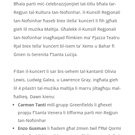
Bħala parti miċ-ċelebrazzjonijiet tat-titlu bħala tar-
Reġjun tal-Kultura tan-Nofsinhar, il-Kunsill Reġjonali
tan-Nofsinhar ħaseb biex itella’ kunċert li fih jgħati
gieh lil mużika Maltija. Għalekk il-Kunsill Reġjonali
tan-Nofsinhar inagħaqad flimkien ma’ Pjazza Teatru
Rjal biex tella’ kunċert bl-isem ta’ Xemx u Bahar fi
Ġnien is-Serenita f’Santa Luċija.
F’dan il-kunċert li sar bis-sehem tal-kantanti Olivia
Lewis, Ludwig Galea, u Lawrence Gray, ingħata gieh
lil 4 pilastri tal-mużika maltija li marru jiltagħqu mal-
ħallieq. Dawn kienu:
Carmen Tanti
mill-grupp Greenfields li għexet
propju f’Santa Venera li tifforma parti mir-Reġjun
tan-Nofsinhar
Enzo Gusman
li ħadem għal żmien twil f’Ħal Qormi