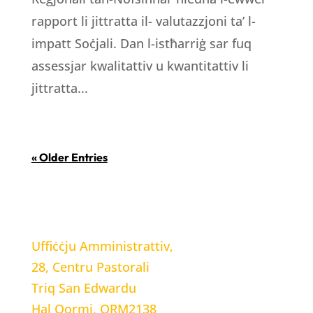
rapport li jittratta il- valutazzjoni ta’ l-
impatt Soċjali. Dan l-istħarriġ sar fuq
assessjar kwalitattiv u kwantitattiv li
jittratta...
« Older Entries
LOCATION
Uffiċċju Amministrattiv,
28, Centru Pastorali
Triq San Edwardu
Hal Qormi, QRM2138