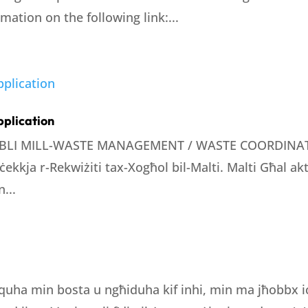
ation on the following link:...
pplication
BBLI MILL-WASTE MANAGEMENT / WASTE COORDINA
ċċekkja r-Rekwiżiti tax-Xogħol bil-Malti. Malti Għal akt
...
quha min bosta u ngħiduha kif inhi, min ma jħobbx iċ-