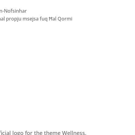
an-Nofsinhar
Raħal propju msejsa fuq Ħal Qormi
ficial logo for the theme Wellness.