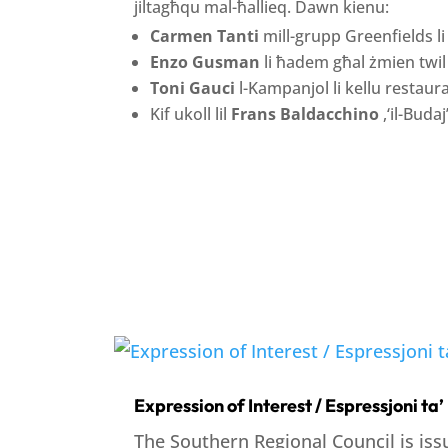
jiltagħqu mal-ħallieq. Dawn kienu:
Carmen Tanti
mill-grupp Greenfields li
Enzo Gusman
li ħadem għal żmien twil 
Toni Gauci
l-Kampanjol li kellu restaura
Kif ukoll lil
Frans Baldacchino
,‘il-Buda
Expression of Interest / Espressjoni ta’
The Southern Regional Council is issu