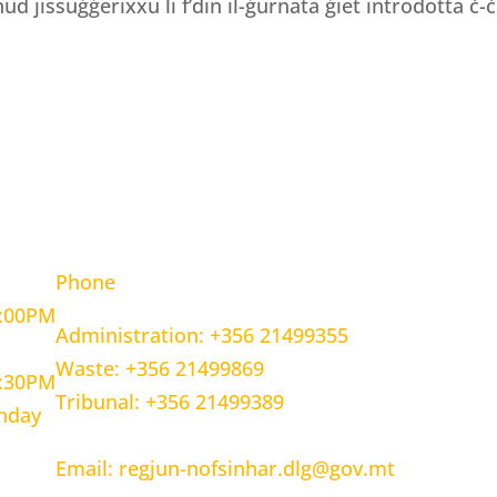
ħud jissuġġerixxu li f’din il-ġurnata ġiet introdotta ċ-ċ
OURS
CONTACT INFORMATION
Phone
5:00PM
Administration: +356 21499355
Waste: +356 21499869
1:30PM
Tribunal: +356 21499389
unday
Email: regjun-nofsinhar.dlg@gov.mt