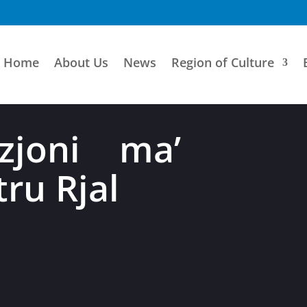
Home
About Us
News
Region of Culture
zzjoni ma’
tru Rjal