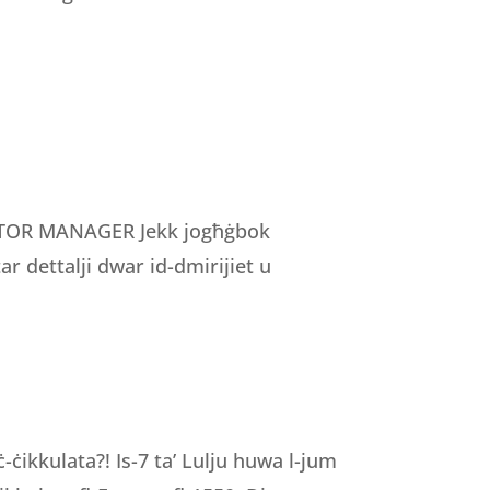
TOR MANAGER Jekk jogħġbok
ar dettalji dwar id-dmirijiet u
ċikkulata?! Is-7 ta’ Lulju huwa l-jum