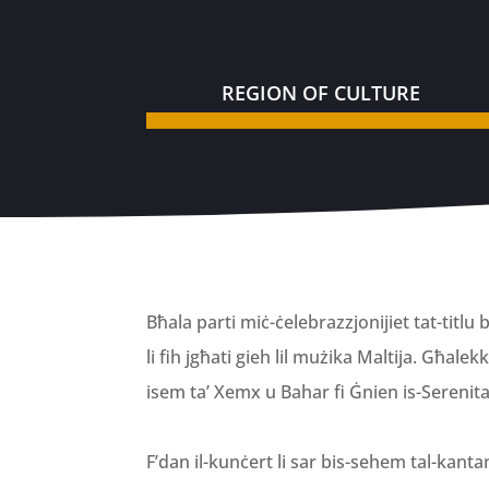
REGION OF CULTURE
Bħala parti miċ-ċelebrazzjonijiet tat-titlu
li fih jgħati gieh lil mużika Maltija. Għale
isem ta’ Xemx u Bahar fi Ġnien is-Serenita
F’dan il-kunċert li sar bis-sehem tal-kanta