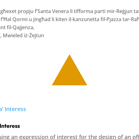
 għexet propju f’Santa Venera li tifforma parti mir-Reġjun t
f’Ħal Qormi u jingħad li kiten il-kanzunetta fil-Pjazza tar-
nt fil-Qajjenza,
j’, Mwieled iż-Żejtun
 Interess
ing an expression of interest for the design of an of