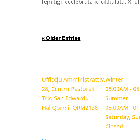
fejn tiġi ċċelebrata iċ-ċikkulata. Xi u
« Older Entries
LOCATION
WORKING H
Uffiċċju Amministrattiv,
Winter
28, Centru Pastorali
08:00AM - 0
Triq San Edwardu
Summer
Hal Qormi, QRM2138
08:00AM - 0
Saturday, S
Closed