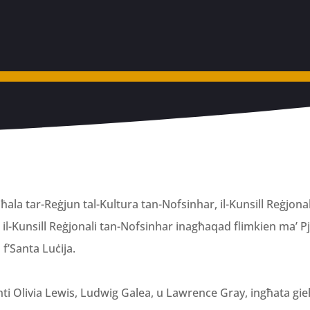
 bħala tar-Reġjun tal-Kultura tan-Nofsinhar, il-Kunsill Reġjona
kk il-Kunsill Reġjonali tan-Nofsinhar inagħaqad flimkien ma’ Pj
 f’Santa Luċija.
nti Olivia Lewis, Ludwig Galea, u Lawrence Gray, ingħata gieh l