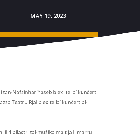
MAY 19, 2023
li tan-Nofsinhar ħaseb biex itella’ kunċert
azza Teatru Rjal biex tella’ kunċert bl-
il 4 pilastri tal-mużika maltija li marru