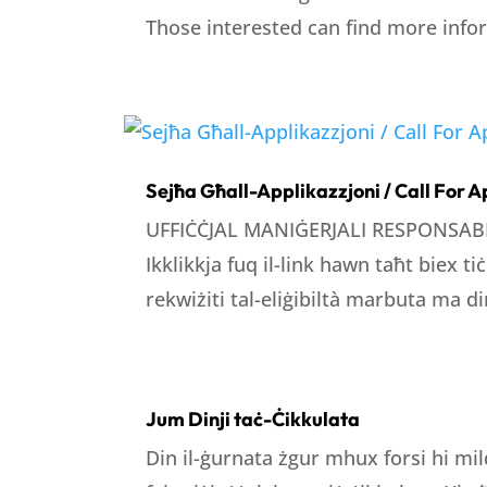
Those interested can find more inform
Sejħa Għall-Applikazzjoni / Call For A
UFFIĊĊJAL MANIĠERJALI RESPONSA
Ikklikkja fuq il-link hawn taħt biex ti
rekwiżiti tal-eliġibiltà marbuta ma din
Jum Dinji taċ-Ċikkulata
Din il-ġurnata żgur mhux forsi hi mil