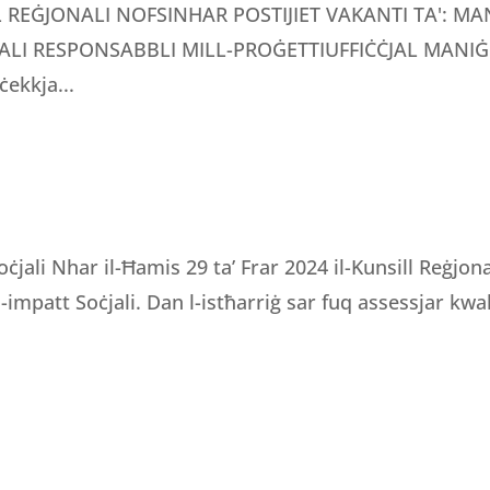
LL REĠJONALI NOFSINHAR POSTIJIET VAKANTI TA': 
LI RESPONSABBLI MILL-PROĠETTIUFFIĊĊJAL MANIĠE
ċekkja...
oċjali Nhar il-Ħamis 29 ta’ Frar 2024 il-Kunsill Reġjo
 l-impatt Soċjali. Dan l-istħarriġ sar fuq assessjar kwali