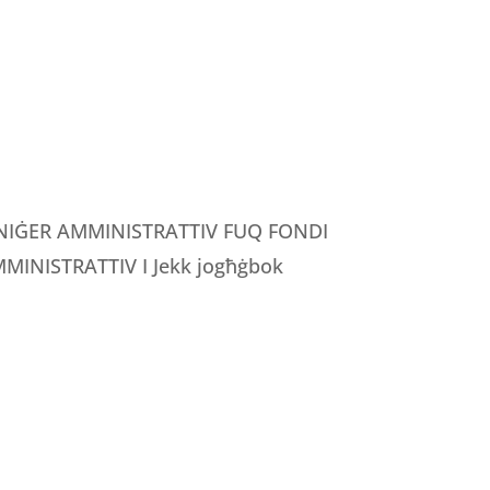
MANIĠER AMMINISTRATTIV FUQ FONDI
INISTRATTIV I Jekk jogħġbok