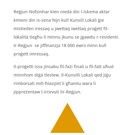
Reġjun Nofsinhar kien nieda din l-iskema aktar
kmieni din is-sena fejn kull Kunsill Lokali ġie
mistieden iressaq u jwettaq iwettaq proġett fil-
lokalità tiegħu li minnu jkunu se jgawdu r-residenti.
Ir-Reġjun se jiffinanzja 18 000 ewro minn kull
proġett imressaq.
Il-proġetti issa jinsabu fil-fażi finali u fil-fatt uħud
minnhom diġà tlestew. Il-Kunsilli Lokali qed jiġu
rimborsati mill-ħlasijiet li għamlu wara li
jippreżentaw l-irċevuti lir-Reġjun.