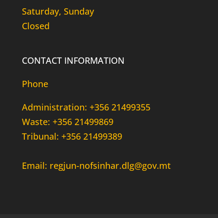
Saturday, Sunday
Closed
CONTACT INFORMATION
Phone
Administration: +356 21499355
Waste: +356 21499869
Tribunal: +356 21499389
Email: regjun-nofsinhar.dlg@gov.mt