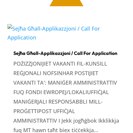
Sejħa Għall-Applikazzjoni / Call For Application
POŻIZZJONIJIET VAKANTI FIL-KUNSILL
REĠJONALI NOFSINHAR POSTIJIET
VAKANTI TA': MANIĠER AMMINISTRATTIV
FUQ FONDI EWROPEJ/LOKALIUFFIĊJAL
MANIĠERJALI RESPONSABBLI MILL-
PROĠETTIPOST UFFIĊJAL
AMMINISTRATTIV I Jekk jogħġbok Ikklikkja
fuq MT hawn taħt biex tiċċekkja...