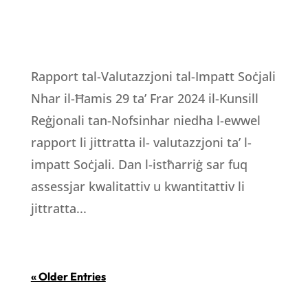
Rapport tal-Valutazzjoni tal-Impatt Soċjali
Nhar il-Ħamis 29 ta’ Frar 2024 il-Kunsill
Reġjonali tan-Nofsinhar niedha l-ewwel
rapport li jittratta il- valutazzjoni ta’ l-
impatt Soċjali. Dan l-istħarriġ sar fuq
assessjar kwalitattiv u kwantitattiv li
jittratta...
« Older Entries