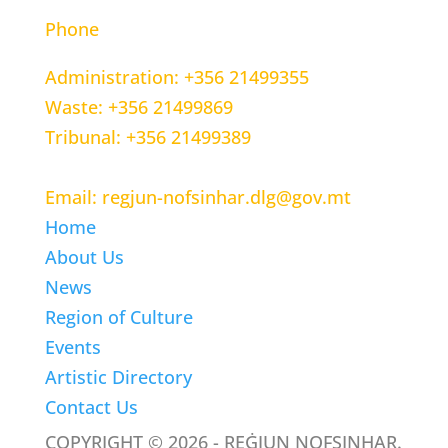
Phone
Administration: +356 21499355
Waste: +356 21499869
Tribunal: +356 21499389
Email: regjun-nofsinhar.dlg@gov.mt
Home
About Us
News
Region of Culture
Events
Artistic Directory
Contact Us
COPYRIGHT © 2026 - REĠJUN NOFSINHAR.