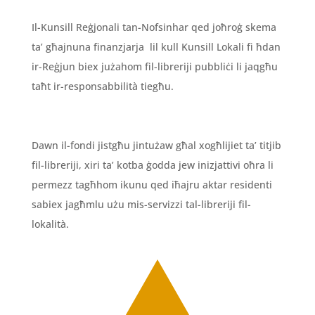
Il-Kunsill Reġjonali tan-Nofsinhar qed joħroġ skema
ta’ għajnuna finanzjarja lil kull Kunsill Lokali fi ħdan
ir-Reġjun biex jużahom fil-libreriji pubbliċi li jaqgħu
taħt ir-responsabbilità tiegħu.
Dawn il-fondi jistgħu jintużaw għal xogħlijiet ta’ titjib
fil-libreriji, xiri ta’ kotba ġodda jew inizjattivi oħra li
permezz tagħhom ikunu qed iħajru aktar residenti
sabiex jagħmlu użu mis-servizzi tal-libreriji fil-
lokalità.