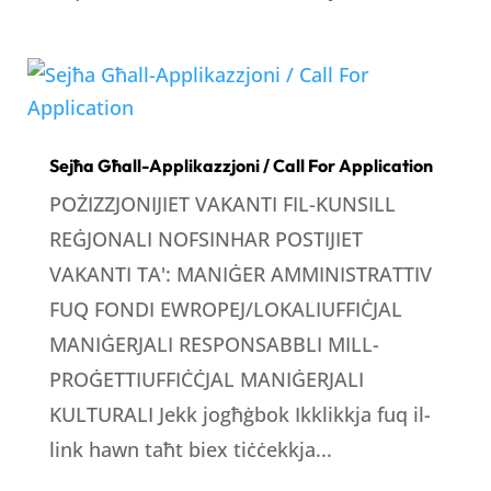
Sejħa Għall-Applikazzjoni / Call For Application
POŻIZZJONIJIET VAKANTI FIL-KUNSILL
REĠJONALI NOFSINHAR POSTIJIET
VAKANTI TA': MANIĠER AMMINISTRATTIV
FUQ FONDI EWROPEJ/LOKALIUFFIĊJAL
MANIĠERJALI RESPONSABBLI MILL-
PROĠETTIUFFIĊĊJAL MANIĠERJALI
KULTURALI Jekk jogħġbok Ikklikkja fuq il-
link hawn taħt biex tiċċekkja...