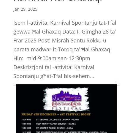
Jan 29, 2025
Isem l-attivita: Karnival Spontanju tat-Tfal
ġewwa Ħal Għaxaq Data: Il-Ġimgħa 28 ta’
Frar 2025 Post: Misraħ Santu Rokku u
parata madwar it-Toroq ta’ Ħal Għaxaq
Hin: mid-9:00am san-12:30pm
Deskrizzjoni tal -attivita: Karnival
Spontanju għat-Tfal bis-sehem...