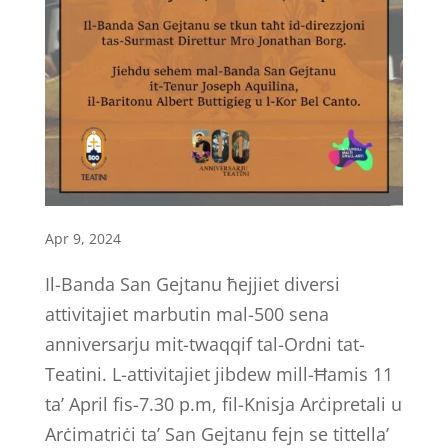
Apr 9, 2024
Il-Banda San Gejtanu ħejjiet diversi
attivitajiet marbutin mal-500 sena
anniversarju mit-twaqqif tal-Ordni tat-
Teatini. L-attivitajiet jibdew mill-Ħamis 11
ta’ April fis-7.30 p.m, fil-Knisja Arċipretali u
Arċimatriċi ta’ San Gejtanu fejn se tittella’