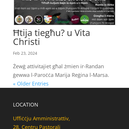
Ħtija tiegħu? u Vita
Christi
Feb 23, 2024
Żewġ attivitajiet għal żmien ir-Randan
ġewwa l-Paroċċa Marija Reġina l-Marsa.
« Older Entries
LOCATION
Uffiċċju Amministrattiv,
28, Centru Pastorali