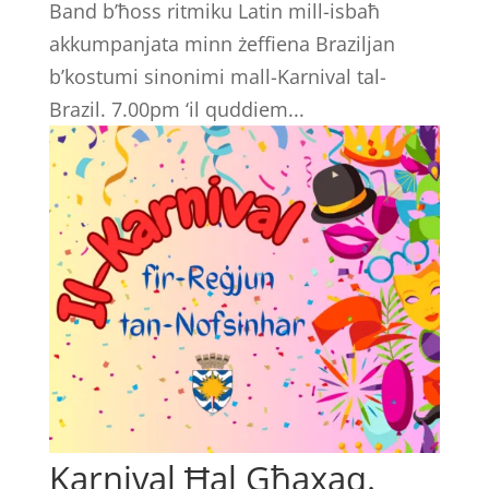
Band b’ħoss ritmiku Latin mill-isbaħ
akkumpanjata minn żeffiena Braziljan
b’kostumi sinonimi mall-Karnival tal-
Brazil. 7.00pm ‘il quddiem...
Karnival Ħal Għaxaq.