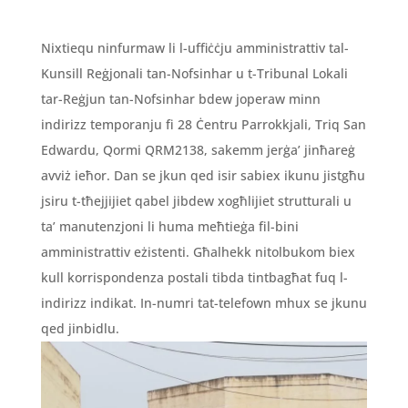
Nixtiequ ninfurmaw li l-uffiċċju amministrattiv tal-
Kunsill Reġjonali tan-Nofsinhar u t-Tribunal Lokali
tar-Reġjun tan-Nofsinhar bdew joperaw minn
indirizz temporanju fi 28 Ċentru Parrokkjali, Triq San
Edwardu, Qormi QRM2138, sakemm jerġa’ jinħareġ
avviż ieħor. Dan se jkun qed isir sabiex ikunu jistgħu
jsiru t-tħejjijiet qabel jibdew xogħlijiet strutturali u
ta’ manutenzjoni li huma meħtieġa fil-bini
amministrattiv eżistenti. Għalhekk nitolbukom biex
kull korrispondenza postali tibda tintbagħat fuq l-
indirizz indikat. In-numri tat-telefown mhux se jkunu
qed jinbidlu.