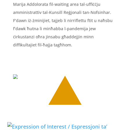
Marija Addolorata fil-waiting area tal-uffiċċju
amministrattiv tal-Kunsill Reġjonali tan-Nofsinhar.
F’dawn iż-żminijiet, tajjeb li nirriflettu ftit u naħsbu
f’dawk ħutna li minħabba l-pandemija jew
ċirkustanzi oħra jinsabu għaddejjin minn
diffikultajiet fil-ħajja tagħhom.