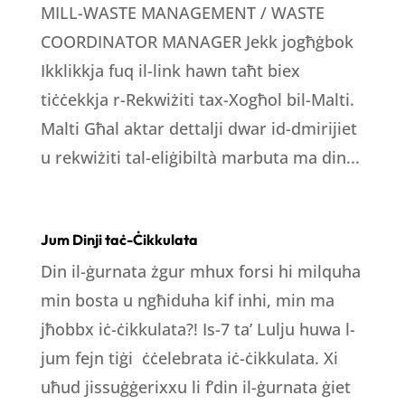
MILL-WASTE MANAGEMENT / WASTE
COORDINATOR MANAGER Jekk jogħġbok
Ikklikkja fuq il-link hawn taħt biex
tiċċekkja r-Rekwiżiti tax-Xogħol bil-Malti.
Malti Għal aktar dettalji dwar id-dmirijiet
u rekwiżiti tal-eliġibiltà marbuta ma din...
Jum Dinji taċ-Ċikkulata
Din il-ġurnata żgur mhux forsi hi milquha
min bosta u ngħiduha kif inhi, min ma
jħobbx iċ-ċikkulata?! Is-7 ta’ Lulju huwa l-
jum fejn tiġi ċċelebrata iċ-ċikkulata. Xi
uħud jissuġġerixxu li f’din il-ġurnata ġiet