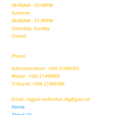
08:00AM - 05:00PM
Summer
08:00AM - 01:30PM
Saturday, Sunday
Closed
CONTACT INFORMATION
Phone
Administration: +356 21499355
Waste: +356 21499869
Tribunal: +356 21499389
Email: regjun-nofsinhar.dlg@gov.mt
Home
About Us