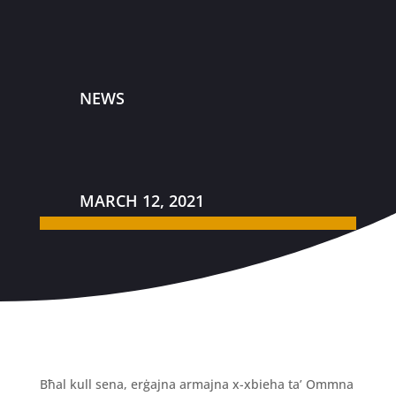
NEWS
MARCH 12, 2021
Bħal kull sena, erġajna armajna x-xbieha ta’ Ommna