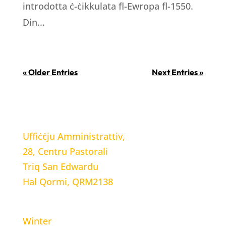
introdotta ċ-ċikkulata fl-Ewropa fl-1550.
Din...
« Older Entries
Next Entries »
LOCATION
Uffiċċju Amministrattiv,
28, Centru Pastorali
Triq San Edwardu
Hal Qormi, QRM2138
WORKING HOURS
Winter