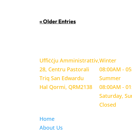
« Older Entries
LOCATION
WORKING H
Uffiċċju Amministrattiv,
Winter
28, Centru Pastorali
08:00AM - 0
Triq San Edwardu
Summer
Hal Qormi, QRM2138
08:00AM - 0
Saturday, S
Closed
Home
About Us