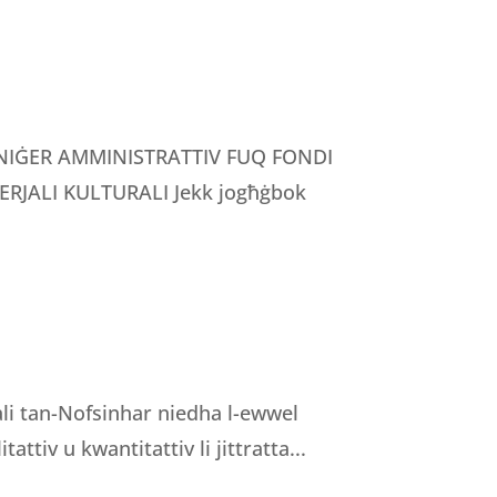
MANIĠER AMMINISTRATTIV FUQ FONDI
RJALI KULTURALI Jekk jogħġbok
nali tan-Nofsinhar niedha l-ewwel
tattiv u kwantitattiv li jittratta...