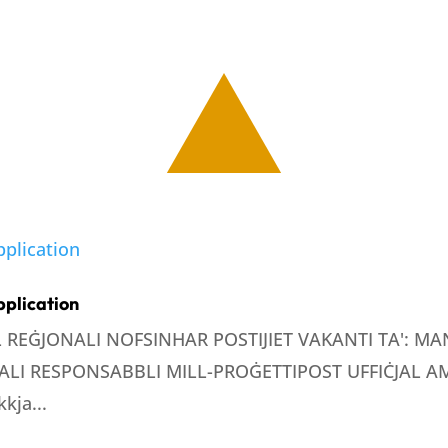
pplication
LL REĠJONALI NOFSINHAR POSTIJIET VAKANTI TA': 
LI RESPONSABBLI MILL-PROĠETTIPOST UFFIĊJAL AMM
kja...