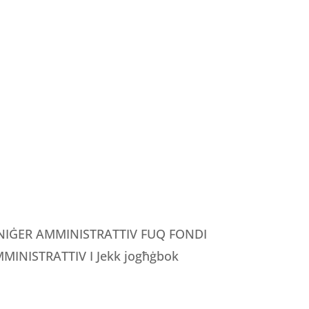
MANIĠER AMMINISTRATTIV FUQ FONDI
INISTRATTIV I Jekk jogħġbok