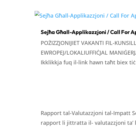
Sejħa Għall-Applikazzjoni / Call For A
POŻIZZJONIJIET VAKANTI FIL-KUNSI
EWROPEJ/LOKALIUFFIĊJAL MANIĠERJA
Ikklikkja fuq il-link hawn taħt biex tiċ
Rapport tal-Valutazzjoni tal-Impatt S
rapport li jittratta il- valutazzjoni ta’