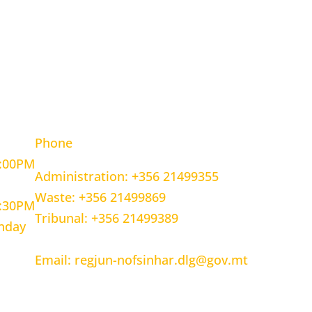
OURS
CONTACT INFORMATION
Phone
5:00PM
Administration: +356 21499355
Waste: +356 21499869
1:30PM
Tribunal: +356 21499389
unday
Email: regjun-nofsinhar.dlg@gov.mt