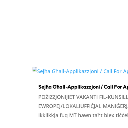
Sejħa Għall-Applikazzjoni / Call For A
POŻIZZJONIJIET VAKANTI FIL-KUNSI
EWROPEJ/LOKALIUFFIĊJAL MANIĠERJA
Ikklikkja fuq MT hawn taħt biex tiċċek