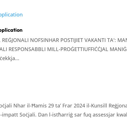
pplication
LL REĠJONALI NOFSINHAR POSTIJIET VAKANTI TA': 
LI RESPONSABBLI MILL-PROĠETTIUFFIĊĊJAL MANIĠE
ċekkja...
oċjali Nhar il-Ħamis 29 ta’ Frar 2024 il-Kunsill Reġjo
 l-impatt Soċjali. Dan l-istħarriġ sar fuq assessjar kwali