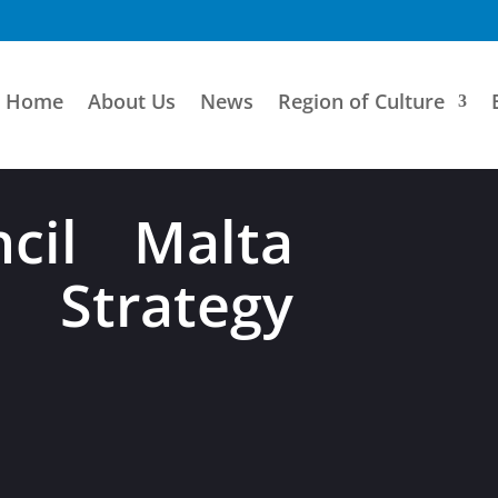
Home
About Us
News
Region of Culture
cil Malta
Strategy