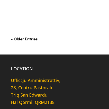
valutazzjoni ta’ l-impatt Soċjali. Dan l-
istħarriġ sar fuq assessjar kwalitattiv
u kwantitattiv li jittratta...
« Older Entries
LOCATION
Uffiċċju Amministrattiv,
28, Centru Pastorali
Triq San Edwardu
Hal Qormi, QRM2138