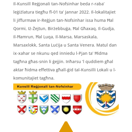
Il-Kunsill Reġjonali tan-Nofsinhar beda r-raba’
leġiżlatura tiegħu fl-01 ta’ Jannar 2022. Il-lokalitajiet
li jiffurmaw ir-Reġjun tan-Nofsinhar issa huma Ħal
Qormi, Iż-Żejtun, Birżebbuġa, Ħal Għaxaq, Il-Gudja,
Il-Ħamrun, Ħal Luqa, Il-Marsa, Marsaskala,
Marsaxlokk, Santa Luċija u Santa Venera. Matul dan
ix-xahar se nkunu qed inniedu l-Pjan ta’ Ħidma
tagħna għas-snin li ġejjin. Inħarsu ‘l quddiem għal
aktar ħidma effettiva għall-ġid tal-Kunsilli Lokali u l-
komunitajiet tagħna.