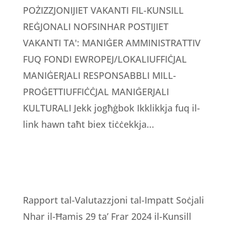
POŻIZZJONIJIET VAKANTI FIL-KUNSILL
REĠJONALI NOFSINHAR POSTIJIET
VAKANTI TA': MANIĠER AMMINISTRATTIV
FUQ FONDI EWROPEJ/LOKALIUFFIĊJAL
MANIĠERJALI RESPONSABBLI MILL-
PROĠETTIUFFIĊĊJAL MANIĠERJALI
KULTURALI Jekk jogħġbok Ikklikkja fuq il-
link hawn taħt biex tiċċekkja...
Rapport tal-Valutazzjoni tal-Impatt Soċjali
Nhar il-Ħamis 29 ta’ Frar 2024 il-Kunsill