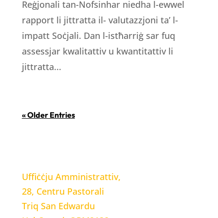
Reġjonali tan-Nofsinhar niedha l-ewwel
rapport li jittratta il- valutazzjoni ta’ l-
impatt Soċjali. Dan l-istħarriġ sar fuq
assessjar kwalitattiv u kwantitattiv li
jittratta...
« Older Entries
LOCATION
Uffiċċju Amministrattiv,
28, Centru Pastorali
Triq San Edwardu