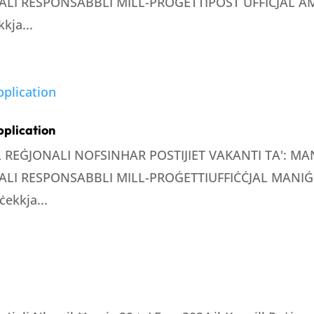
LI RESPONSABBLI MILL-PROĠETTIPOST UFFIĊJAL AMM
kja...
pplication
LL REĠJONALI NOFSINHAR POSTIJIET VAKANTI TA': 
LI RESPONSABBLI MILL-PROĠETTIUFFIĊĊJAL MANIĠE
ċekkja...