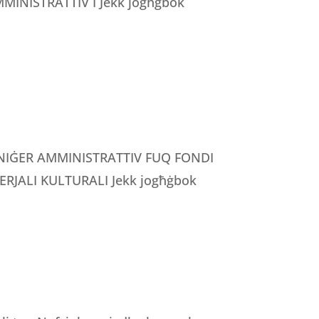
INISTRATTIV I Jekk jogħġbok
MANIĠER AMMINISTRATTIV FUQ FONDI
RJALI KULTURALI Jekk jogħġbok