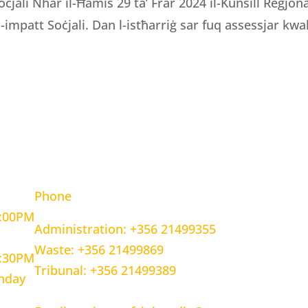
oċjali Nhar il-Ħamis 29 ta’ Frar 2024 il-Kunsill Reġjo
 l-impatt Soċjali. Dan l-istħarriġ sar fuq assessjar kwali
OURS
CONTACT INFORMATION
Phone
5:00PM
Administration: +356 21499355
Waste: +356 21499869
1:30PM
Tribunal: +356 21499389
unday