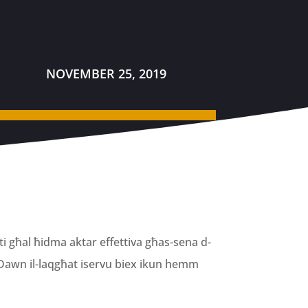
NOVEMBER 25, 2019
ti għal ħidma aktar effettiva għas-sena d-
na. Dawn il-laqgħat iservu biex ikun hemm