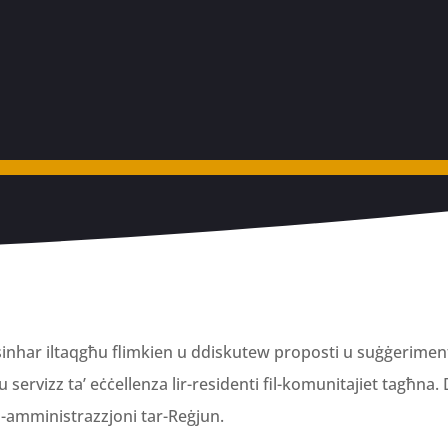
ofsinhar iltaqgħu flimkien u ddiskutew proposti u suġġerimen
ħtu servizz ta’ eċċellenza lir-residenti fil-komunitajiet tagħ
al-amministrazzjoni tar-Reġjun.