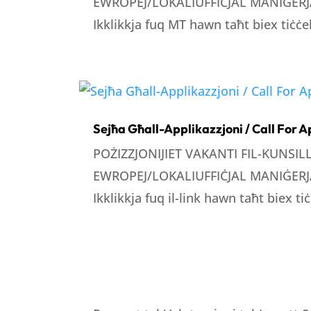
EWROPEJ/LOKALIUFFIĊJAL MANIĠERJA
Ikklikkja fuq MT hawn taħt biex tiċċek
Sejħa Għall-Applikazzjoni / Call For A
POŻIZZJONIJIET VAKANTI FIL-KUNSI
EWROPEJ/LOKALIUFFIĊJAL MANIĠERJA
Ikklikkja fuq il-link hawn taħt biex tiċ