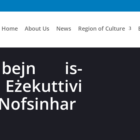
Home
About Us
News
Region of Culture
bejn is-
 Eżekuttivi
 Nofsinhar