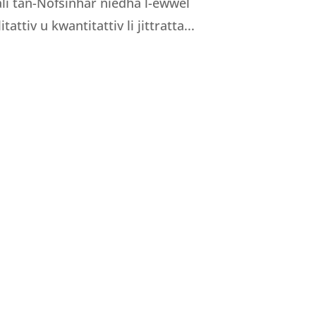
nali tan-Nofsinhar niedha l-ewwel
tattiv u kwantitattiv li jittratta...