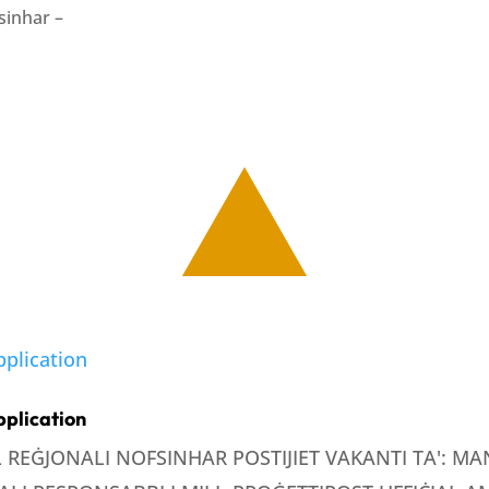
fsinhar –
pplication
LL REĠJONALI NOFSINHAR POSTIJIET VAKANTI TA': 