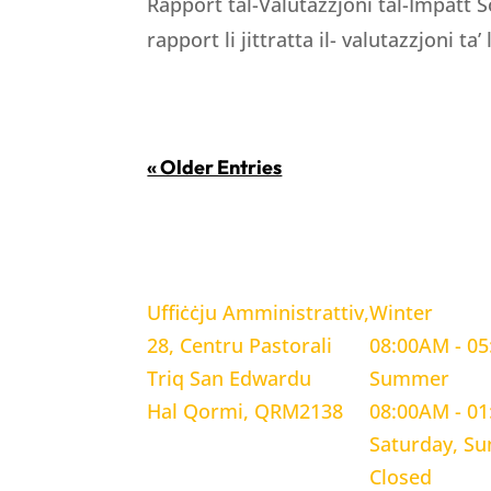
Rapport tal-Valutazzjoni tal-Impatt S
rapport li jittratta il- valutazzjoni ta’
« Older Entries
LOCATION
WORKING H
Uffiċċju Amministrattiv,
Winter
28, Centru Pastorali
08:00AM - 0
Triq San Edwardu
Summer
Hal Qormi, QRM2138
08:00AM - 0
Saturday, S
Closed