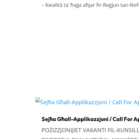
– Kwalità ta’ ħajja aħjar fir-Reġjun tan-No
Sejħa Għall-Applikazzjoni / Call For A
POŻIZZJONIJIET VAKANTI FIL-KUNSI