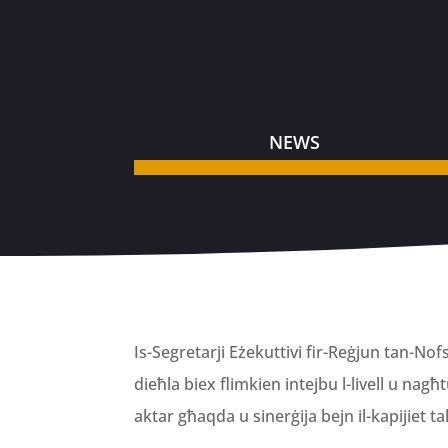
NEWS
Is-Segretarji Eżekuttivi fir-Reġjun tan-N
dieħla biex flimkien intejbu l-livell u nag
aktar għaqda u sinerġija bejn il-kapijiet t