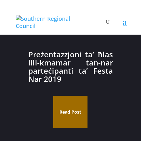
Preżentazzjoni ta’ ħlas
lill-kmamar tan-nar
parteċipanti ta’ Festa
Nar 2019
Read Post