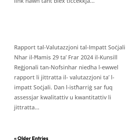
link hawn taħt biex tiċċekkja...
Rapport tal-Valutazzjoni tal-Impatt Soċjali
Nhar il-Ħamis 29 ta’ Frar 2024 il-Kunsill
Reġjonali tan-Nofsinhar niedha l-ewwel
rapport li jittratta il- valutazzjoni ta’ l-
impatt Soċjali. Dan l-istħarriġ sar fuq
assessjar kwalitattiv u kwantitattiv li
jittratta...
« Older Entries