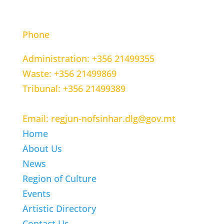
CONTACT INFORMATION
Phone
Administration: +356 21499355
Waste: +356 21499869
Tribunal: +356 21499389
Email: regjun-nofsinhar.dlg@gov.mt
Home
About Us
News
Region of Culture
Events
Artistic Directory
Contact Us