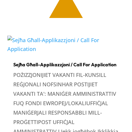
Sejħa Għall-Applikazzjoni / Call For Application
POŻIZZJONIJIET VAKANTI FIL-KUNSILL
REĠJONALI NOFSINHAR POSTIJIET
VAKANTI TA': MANIĠER AMMINISTRATTIV
FUQ FONDI EWROPEJ/LOKALIUFFIĊJAL
MANIĠERJALI RESPONSABBLI MILL-
PROĠETTIPOST UFFIĊJAL
AMMINISTRATTIV I Jekk jogħġbok Ikklikkja