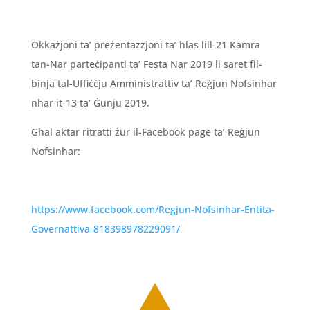
Okkażjoni ta’ preżentazzjoni ta’ ħlas lill-21 Kamra
tan-Nar parteċipanti ta’ Festa Nar 2019 li saret fil-
binja tal-Uffiċċju Amministrattiv ta’ Reġjun Nofsinhar
nhar it-13 ta’ Ġunju 2019.
Għal aktar ritratti żur il-Facebook page ta’ Reġjun
Nofsinhar:
https://www.facebook.com/Regjun-Nofsinhar-Entita-
Governattiva-818398978229091/