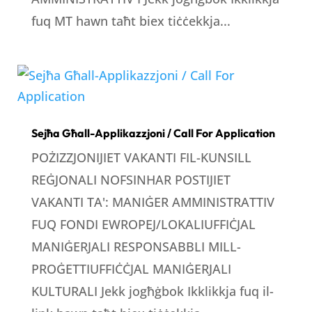
fuq MT hawn taħt biex tiċċekkja...
Sejħa Għall-Applikazzjoni / Call For Application
POŻIZZJONIJIET VAKANTI FIL-KUNSILL
REĠJONALI NOFSINHAR POSTIJIET
VAKANTI TA': MANIĠER AMMINISTRATTIV
FUQ FONDI EWROPEJ/LOKALIUFFIĊJAL
MANIĠERJALI RESPONSABBLI MILL-
PROĠETTIUFFIĊĊJAL MANIĠERJALI
KULTURALI Jekk jogħġbok Ikklikkja fuq il-