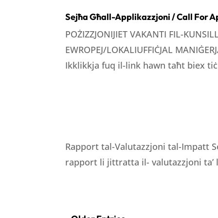
Sejħa Għall-Applikazzjoni / Call For A
POŻIZZJONIJIET VAKANTI FIL-KUNSI
EWROPEJ/LOKALIUFFIĊJAL MANIĠERJA
Ikklikkja fuq il-link hawn taħt biex tiċ
Rapport tal-Valutazzjoni tal-Impatt S
rapport li jittratta il- valutazzjoni ta’