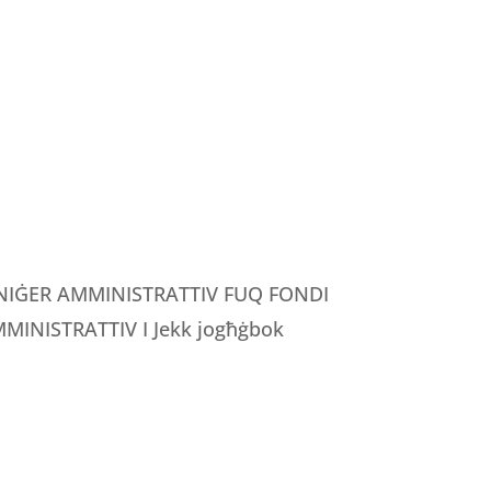
MANIĠER AMMINISTRATTIV FUQ FONDI
INISTRATTIV I Jekk jogħġbok