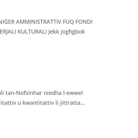
MANIĠER AMMINISTRATTIV FUQ FONDI
RJALI KULTURALI Jekk jogħġbok
nali tan-Nofsinhar niedha l-ewwel
tattiv u kwantitattiv li jittratta...