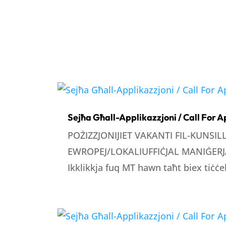
Sejħa Għall-Applikazzjoni / Call For A
POŻIZZJONIJIET VAKANTI FIL-KUNSI
EWROPEJ/LOKALIUFFIĊJAL MANIĠERJA
Ikklikkja fuq MT hawn taħt biex tiċċek