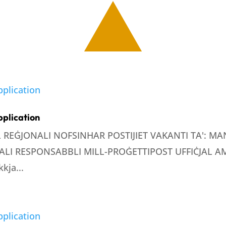
pplication
LL REĠJONALI NOFSINHAR POSTIJIET VAKANTI TA': 
LI RESPONSABBLI MILL-PROĠETTIPOST UFFIĊJAL AMM
kja...