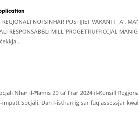
pplication
LL REĠJONALI NOFSINHAR POSTIJIET VAKANTI TA': 
LI RESPONSABBLI MILL-PROĠETTIUFFIĊĊJAL MANIĠE
ċekkja...
oċjali Nhar il-Ħamis 29 ta’ Frar 2024 il-Kunsill Reġjo
 l-impatt Soċjali. Dan l-istħarriġ sar fuq assessjar kwali