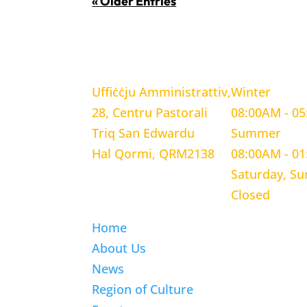
« Older Entries
LOCATION
WORKING H
Uffiċċju Amministrattiv,
Winter
28, Centru Pastorali
08:00AM - 0
Triq San Edwardu
Summer
Hal Qormi, QRM2138
08:00AM - 0
Saturday, S
Closed
Home
About Us
News
Region of Culture