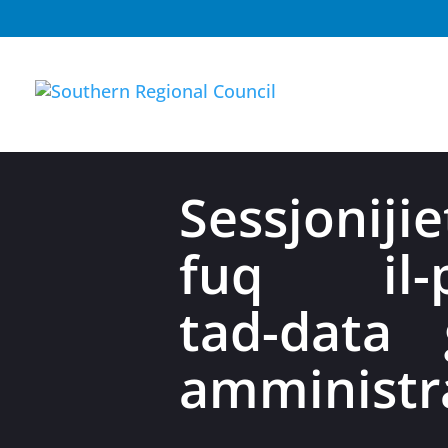
Sessjonijie
fuq il-pr
tad-data g
amministra