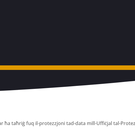
r ħa taħriġ fuq il-protezzjoni tad-data mill-Uffiċjal tal-Prot