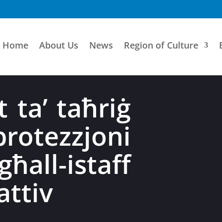
Home
About Us
News
Region of Culture
t ta’ taħriġ
otezzjoni
ħall-istaff
ttiv