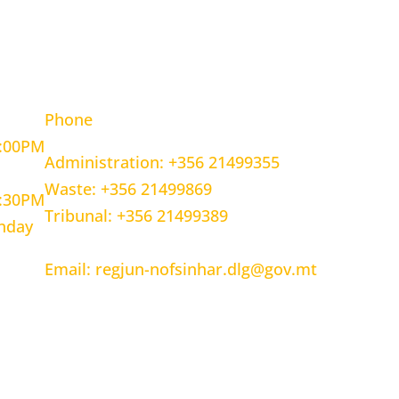
OURS
CONTACT INFORMATION
Phone
5:00PM
Administration: +356 21499355
Waste: +356 21499869
1:30PM
Tribunal: +356 21499389
unday
Email: regjun-nofsinhar.dlg@gov.mt