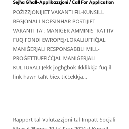
Sejħa Għall-Applikazzjoni / Call For Application
POŻIZZJONIJIET VAKANTI FIL-KUNSILL
REĠJONALI NOFSINHAR POSTIJIET
VAKANTI TA': MANIĠER AMMINISTRATTIV
FUQ FONDI EWROPEJ/LOKALIUFFIĊJAL
MANIĠERJALI RESPONSABBLI MILL-
PROĠETTIUFFIĊĊJAL MANIĠERJALI
KULTURALI Jekk jogħġbok Ikklikkja fuq il-
link hawn taħt biex tiċċekkja...
Rapport tal-Valutazzjoni tal-Impatt Soċjali
Nhar il-Ħamis 29 ta’ Frar 2024 il-Kunsill