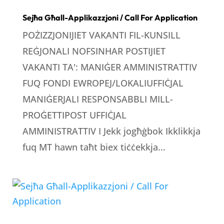
Sejħa Għall-Applikazzjoni / Call For Application
POŻIZZJONIJIET VAKANTI FIL-KUNSILL
REĠJONALI NOFSINHAR POSTIJIET
VAKANTI TA': MANIĠER AMMINISTRATTIV
FUQ FONDI EWROPEJ/LOKALIUFFIĊJAL
MANIĠERJALI RESPONSABBLI MILL-
PROĠETTIPOST UFFIĊJAL
AMMINISTRATTIV I Jekk jogħġbok Ikklikkja
fuq MT hawn taħt biex tiċċekkja...