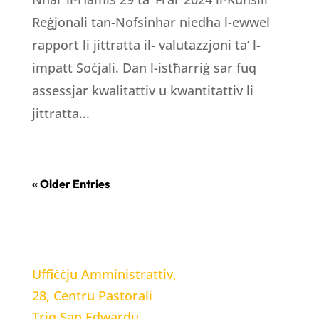
Reġjonali tan-Nofsinhar niedha l-ewwel
rapport li jittratta il- valutazzjoni ta’ l-
impatt Soċjali. Dan l-istħarriġ sar fuq
assessjar kwalitattiv u kwantitattiv li
jittratta...
« Older Entries
LOCATION
Uffiċċju Amministrattiv,
28, Centru Pastorali
Triq San Edwardu