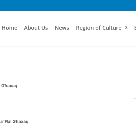
Home
About Us
News
Region of Culture
l Għaxaq
ta’ Ħal Għaxaq