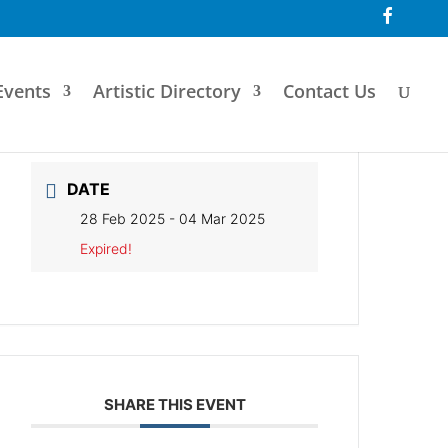
F
a
c
e
b
o
Events
Artistic Directory
Contact Us
o
k
DATE
28 Feb 2025
- 04 Mar 2025
Expired!
SHARE THIS EVENT