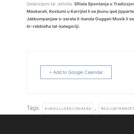
Deskrizzjoni tal -attivita:
Sfilata Spontanja u Tradizzjon
Maskarati, Kostumi u Karrijiet li se jkunu qed jipparte
Jakkumpanjaw s-serata il-banda Guggen Musik li se tk
lir-rebbieħa tal-kategoriji.
+ Add to Google Calendar
Tags:
,
KUNSILLLOKALIGHAXAQ
REGJUNTANNOF