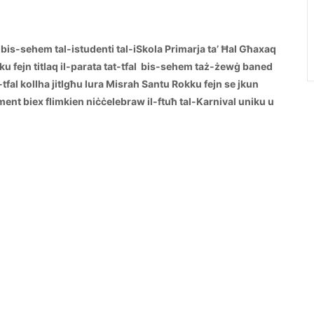
bis-sehem tal-istudenti tal-iSkola Primarja ta’ Ħal Għaxaq
Rokku fejn titlaq il-parata tat-tfal bis-sehem taż-żewġ baned
-tfal kollha jitlgħu lura Misrah Santu Rokku fejn se jkun
ment biex flimkien niċċelebraw il-ftuħ tal-Karnival uniku u