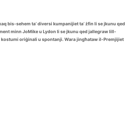
axaq bis-sehem ta’ diversi kumpanijiet ta’ żfin li se jkunu qed
iment minn JoMike u Lydon li se jkunu qed jallegraw lill-
i kostumi oriġinali u spontanji. Wara jingħataw il-Premjijiet