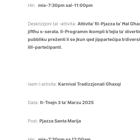
Hin:
mis-7:30pm sal-11:00pm
Deskrizzjoni tal -attivita:
Attivita’ fil-Pjazza ta’ Ħal Għ
jiftħu s-serata. Il-Programm ikompli b’lejla ta’ divert
pubbliku preżenti li se jkun qed jipparteċipa b’divers
lill-parteċipanti.
Isem l-attivita:
Karnival Tradizzjonali Għaxqi
Data:
It-Tnejn 3 ta’ Marzu 2025
Post:
Pjazza Santa Marija
Hin:
mis-7:30pm sa 12:00am