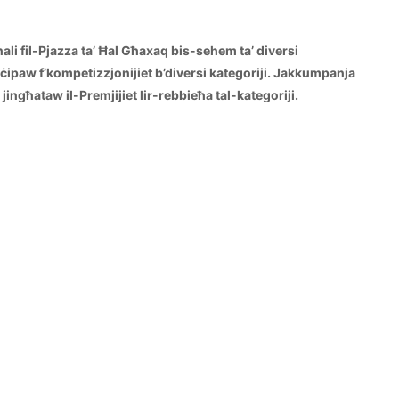
ali fil-Pjazza ta’ Ħal Għaxaq bis-sehem ta’ diversi
teċipaw f’kompetizzjonijiet b’diversi kategoriji. Jakkumpanja
ingħataw il-Premjijiet lir-rebbieħa tal-kategoriji.