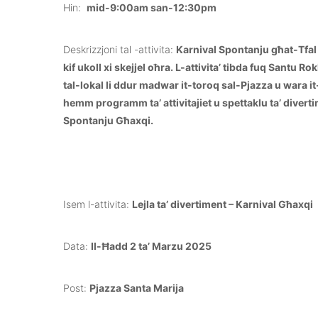
Hin:
mid-9:00am san-12:30pm
Deskrizzjoni tal -attivita:
Karnival Spontanju għat-Tfal 
kif ukoll xi skejjel oħra. L-attivita’ tibda fuq Santu 
tal-lokal li ddur madwar it-toroq sal-Pjazza u wara it
hemm programm ta’ attivitajiet u spettaklu ta’ diverti
Spontanju Għaxqi.
Isem l-attivita:
Lejla ta’ divertiment – Karnival Għaxqi
Data:
Il-Ħadd 2 ta’ Marzu 2025
Post:
Pjazza Santa Marija