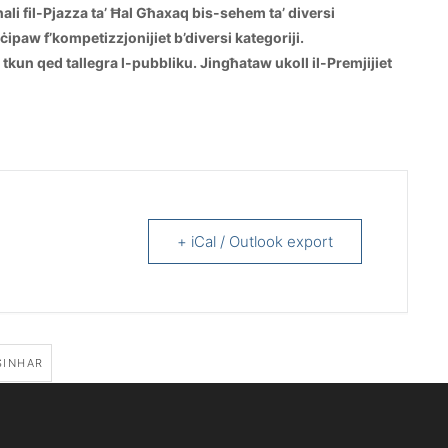
ali fil-Pjazza ta’ Ħal Għaxaq bis-sehem ta’ diversi
ċipaw f’kompetizzjonijiet b’diversi kategoriji.
un qed tallegra l-pubbliku. Jingħataw ukoll il-Premjijiet
+ iCal / Outlook export
SINHAR