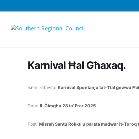
Karnival Ħal Għaxaq.
Isem l-attivita:
Karnival Spontanju tat-Tfal ġewwa Ħa
Data:
Il-Ġimgħa
28 ta’ Frar 2025
Post:
Misraħ Santu Rokku u parata madwar it-Toroq 