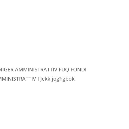
MANIĠER AMMINISTRATTIV FUQ FONDI
INISTRATTIV I Jekk jogħġbok