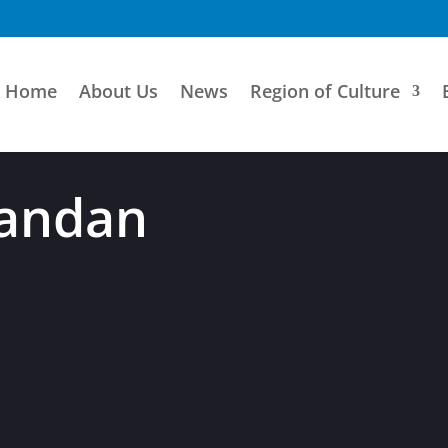
Home
About Us
News
Region of Culture
Randan