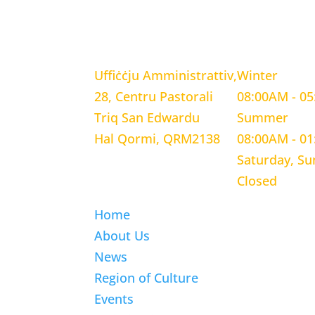
LOCATION
WORKING H
Uffiċċju Amministrattiv,
Winter
28, Centru Pastorali
08:00AM - 0
Triq San Edwardu
Summer
Hal Qormi, QRM2138
08:00AM - 0
Saturday, S
Closed
Home
About Us
News
Region of Culture
Events