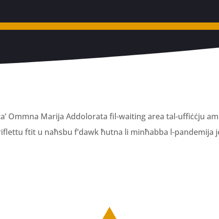
a’ Ommna Marija Addolorata fil-waiting area tal-uffiċċju ammi
irriflettu ftit u naħsbu f’dawk ħutna li minħabba l-pandemija