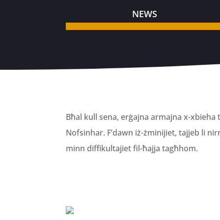
NEWS
Bħal kull sena, erġajna armajna x-xbieha t
Nofsinhar. F’dawn iż-żminijiet, tajjeb li n
minn diffikultajiet fil-ħajja tagħhom.