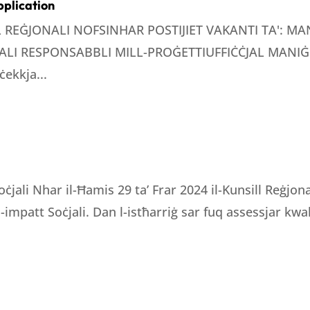
pplication
LL REĠJONALI NOFSINHAR POSTIJIET VAKANTI TA': 
LI RESPONSABBLI MILL-PROĠETTIUFFIĊĊJAL MANIĠE
ċekkja...
oċjali Nhar il-Ħamis 29 ta’ Frar 2024 il-Kunsill Reġjo
 l-impatt Soċjali. Dan l-istħarriġ sar fuq assessjar kwali