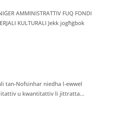
MANIĠER AMMINISTRATTIV FUQ FONDI
RJALI KULTURALI Jekk jogħġbok
nali tan-Nofsinhar niedha l-ewwel
tattiv u kwantitattiv li jittratta...