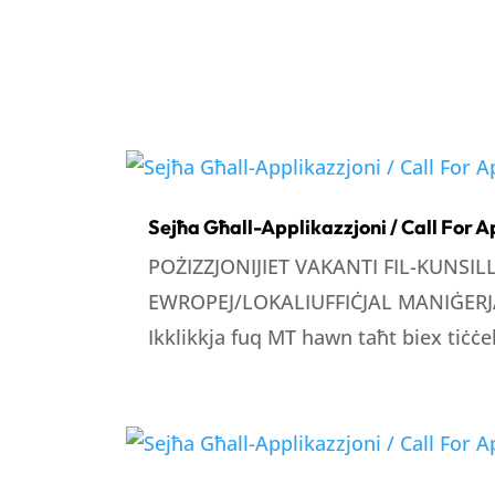
Sejħa Għall-Applikazzjoni / Call For A
POŻIZZJONIJIET VAKANTI FIL-KUNSI
EWROPEJ/LOKALIUFFIĊJAL MANIĠERJA
Ikklikkja fuq MT hawn taħt biex tiċċek