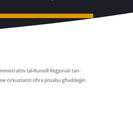
nistrattiv tal-Kunsill Reġjonali tan-
 jew ċirkustanzi oħra jinsabu għaddejjin