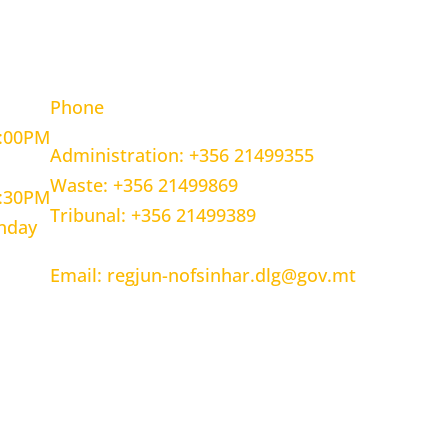
OURS
CONTACT INFORMATION
Phone
5:00PM
Administration: +356 21499355
Waste: +356 21499869
1:30PM
Tribunal: +356 21499389
unday
Email: regjun-nofsinhar.dlg@gov.mt