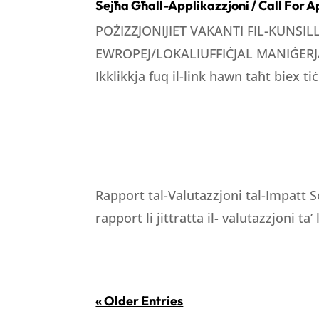
Sejħa Għall-Applikazzjoni / Call For A
POŻIZZJONIJIET VAKANTI FIL-KUNSI
EWROPEJ/LOKALIUFFIĊJAL MANIĠERJA
Ikklikkja fuq il-link hawn taħt biex tiċ
Rapport tal-Valutazzjoni tal-Impatt S
rapport li jittratta il- valutazzjoni ta’
« Older Entries