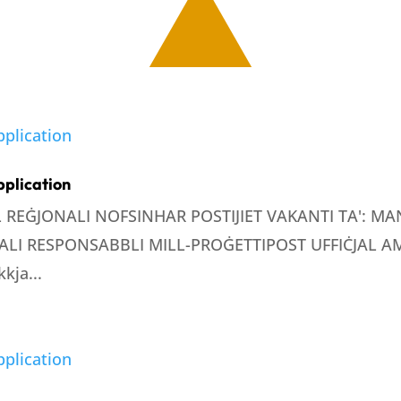
pplication
LL REĠJONALI NOFSINHAR POSTIJIET VAKANTI TA': 
LI RESPONSABBLI MILL-PROĠETTIPOST UFFIĊJAL AMM
kja...